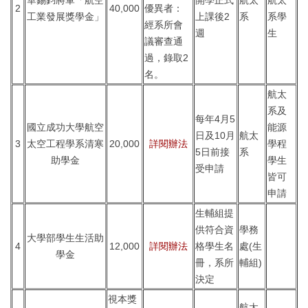
2
40,000
優異者：
工業發展獎學金」
上課後2
系
系學
經系所會
週
生
議審查通
過，錄取2
名。
航太
系及
每年4月5
國立成功大學航空
能源
日及10月
航太
3
太空工程學系清寒
20,000
詳閱辦法
學程
5日前接
系
助學金
學生
受申請
皆可
申請
生輔組提
供符合資
學務
大學部學生生活助
4
12,000
詳閱辦法
格學生名
處(生
學金
冊，系所
輔組)
決定
視本獎
航太