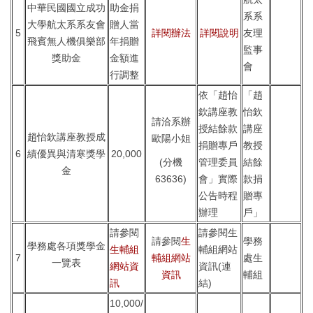
中華民國國立成功
助金捐
系系
大學航太系系友會
贈人當
5
詳閱辦法
詳閱說明
友理
飛賓無人機俱樂部
年捐贈
監事
獎助金
金額進
會
行調整
依「趙怡
「趙
欽講座教
怡欽
請洽系辦
授結餘款
講座
趙怡欽講座教授成
歐陽小姐
捐贈專戶
教授
6
績優異與清寒獎學
20,000
(分機
管理委員
結餘
金
63636)
會」實際
款捐
公告時程
贈專
辦理
戶」
請參閱
請參閱生
請參閱
生
學務
學務處各項獎學金
生輔組
輔組網站
7
輔組網站
處生
一覽表
網站資
資訊(連
資訊
輔組
訊
結)
10,000/