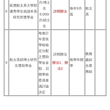
月/博士
延攬航太系大學部
生
每年9月
航太
8
優秀學生就讀本系
詳閱辦法
8,000/
底
系
研究所獎學金
月/碩士
生
每會計
年度依
學校核
定分配
教務
詳閱辦法
之獎助
航太系碩博士研究
每學年開
處綜
9
學金金
辦法1
、
辦
生獎助學金
學
合業
額，召
法2
務組
開學術
委員會
議討論
決定