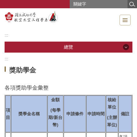
跳
到
主
要
內
:::
容
區
總覽
:::
總覽
獎助學金
公告訊息
各項獎助學金彙整
系所導覽
金額
核給
成員介紹
單位
項
(每學
獎學金名稱
申請條件
申請時間
備註
目
期/新台
(主辦
教學研究
幣)
單位)
教學資源
各項