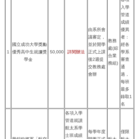
入學
課程規劃
管道
成績
常用表單
由系所會
優異
議審定，
者：
獎助學金
教務
國立成功大學獎勵
並於開學
經各
處(綜
1
優秀高中生就讀獎
50,000
詳閱辦法
正式上課
學系
我要捐款
合業
學金
後2週提
審查
務組)
實習專區
交教務處
通
會辦
過，
航太系友
每班
最多
錄取1
名
各項入學
管道就讀
航太系學
每學年度
僅限
士班成績
華錫鈞將軍「航空
開學正式
航太
航太