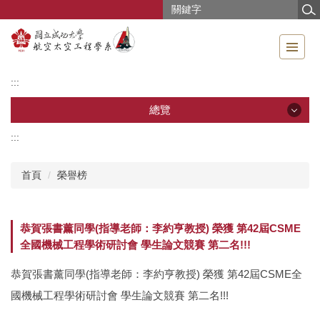
跳
到
主
要
內
:::
容
區
總覽
:::
總覽
首頁
榮譽榜
公告訊息
系所導覽
恭賀張書薰同學(指導老師：李約亨教授) 榮獲 第42屆CSME
全國機械工程學術研討會 學生論文競賽 第二名!!!
成員介紹
恭賀張書薰同學(指導老師：李約亨教授) 榮獲 第42屆CSME全
教學研究
國機械工程學術研討會 學生論文競賽 第二名!!!
教學資源