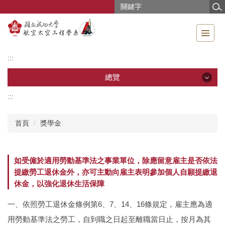
跳
到
主
要
內
:::
容
區
總覽
:::
總覽
首頁
獎學金
公告訊息
系所導覽
如受僱於適用勞動基準法之事業單位，除應留意雇主是否依法
提繳勞工退休金外，亦可主動向雇主表明參加個人自願提繳退
成員介紹
休金，以強化退休生活保障
教學研究
一、依照勞工退休金條例第6、7、14、16條規定，雇主應為適
教學資源
用勞動基準法之勞工，自到職之日起至離職當日止，按月為其