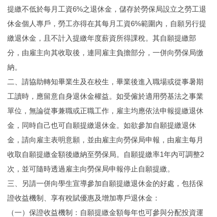
提繳不低於每月工資6%之退休金，儲存於勞保局設立之勞工退
課程規劃
休金個人專戶，勞工亦得在其每月工資6%範圍內，自願另行提
常用表單
繳退休金，且不計入提繳年度薪資所得課稅。其自願提繳部
分，由雇主向其收取後，連同雇主負擔部分，一併向勞保局缴
獎助學金
納。
我要捐款
二、請協助轉知畢業生及在校生，畢業後進入職場或從事暑期
工讀時，應留意自身退休金權益。如受僱於適用勞基法之事業
實習專區
單位，無論從事兼職或正職工作，雇主均應依法申報提繳退休
航太系友
金，同時自己也可自願提繳退休金。如欲參加自願提繳退休
金，請向雇主表明意願，並由雇主向勞保局申報，由雇主每月
收取自願提繳金額後繳納至勞保局。自願提繳率1年內可調整2
次，並可隨時透過雇主向勞保局申報停止自願提繳。
三、另請一併向學生宣導參加自願提繳退休金的好處，包括保
證收益機制、享有稅賦優惠及增加專戶退休金：
（一）保證收益機制：自願提繳金額每年也可參與分配投資運