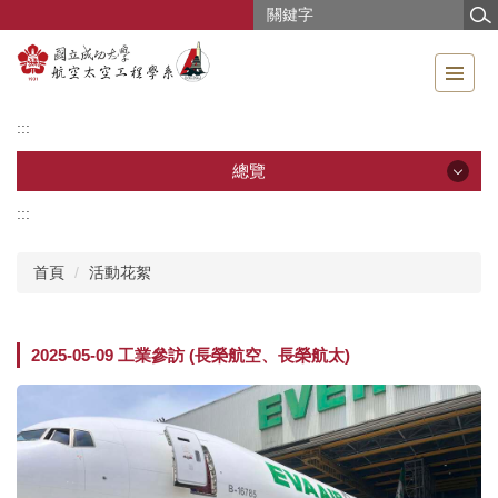
跳
到
主
要
內
:::
容
區
總覽
:::
總覽
首頁
活動花絮
公告訊息
系所導覽
2025-05-09 工業參訪 (長榮航空、長榮航太)
成員介紹
教學研究
教學資源