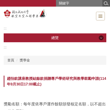
跳
到
主
要
內
:::
容
區
總覽
:::
總覽
首頁
獎學金
公告訊息
系所導覽
趙怡欽講座教授結餘款捐贈專戶學術研究與教學鼓勵申請(114
年9月30日17:00截止)
成員介紹
教學研究
獎勵名額
：
每年度依專戶運作餘額頒發核定名額，以不超出
教學資源