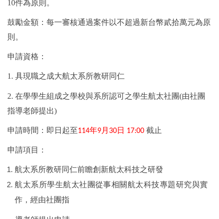
10件為原則。
課程規劃
鼓勵金額：
每一審核通過案件以不超過新台幣貳拾萬元為原
則。
常用表單
申請資格
：
獎助學金
1.
具現職之成大航太系所教研同仁
我要捐款
2.
在學學生組成之學校與系所認可之學生航太社團(由社團
實習專區
指導老師提出)
航太系友
申請時間
：即日起至
年
月
日
截止
114
9
30
17:00
申請項目
：
航太系所教研同仁前瞻創新航太科技之研發
航太系所學生航太社團從事相關航太科技專題研究與實
作，經由社團指