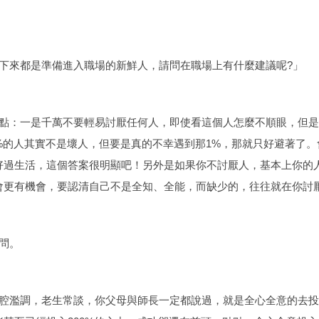
下來都是準備進入職場的新鮮人，請問在職場上有什麼建議呢?」
點：一是千萬不要輕易討厭任何人，即使看這個人怎麼不順眼，但是
9%的人其實不是壞人，但要是真的不幸遇到那1%，那就只好避著了
好過生活，這個答案很明顯吧！另外是如果你不討厭人，基本上你的
會更有機會，要認清自己不是全知、全能，而缺少的，往往就在你討厭
問。
腔濫調，老生常談，你父母與師長一定都說過，就是全心全意的去投