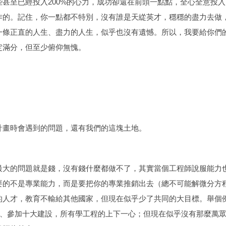
些甚至已經投入200%的心力，成功卻還在前頭一點點，全心全意投
作的。記住，你一點都不特別，沒有誰是天緃英才，穩穩的盡力去做
一條正直的人生、盡力的人生，似乎也沒有遺憾。所以，我要給你們
定滿分，但至少俯仰無愧。
畫時會遇到的問題，還有我們的這塊土地。
大的問題就是錢，沒有錢什麼都做不了，其實當個工程師說服能力
要的不是專業能力，而是要把你的專業推銷出去（總不可能解微分方
的人才，教育不輸給其他國家，但現在似乎少了共同的大目標。舉個
DF、參加十大建設，所有學工程的上下一心；但現在似乎沒有那麼萬