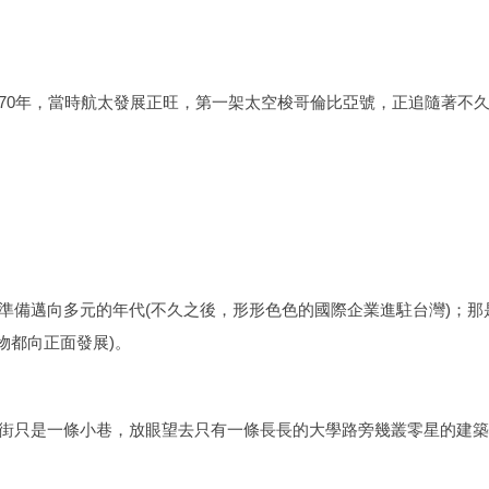
70年，當時航太發展正旺，第一架太空梭哥倫比亞號，正追隨著不
備邁向多元的年代(不久之後，形形色色的國際企業進駐台灣)；那
物都向正面發展)。
街只是一條小巷，放眼望去只有一條長長的大學路旁幾叢零星的建築