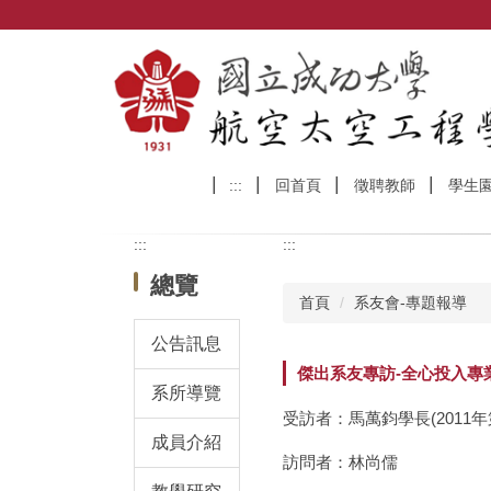
跳
到
主
要
內
容
區
:::
回首頁
徵聘教師
學生
:::
:::
總覽
首頁
系友會-專題報導
公告訊息
傑出系友專訪-全心投入專業
系所導覽
受訪者：馬萬鈞學長(2011
成員介紹
訪問者：林尚儒